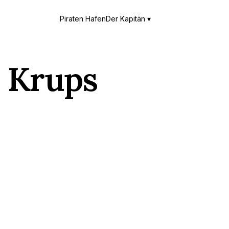
Piraten Hafen
Der Kapitän ▾
:
Krups